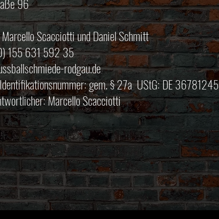
raße 96
 Marcello Scacciotti und Daniel Schmitt
(0) 155 631 592 35
ussballschmiede-rodgau.de
Identifikationsnummer: gem. § 27a UStG: DE 3678124
ntwortlicher: Marcello Scacciotti