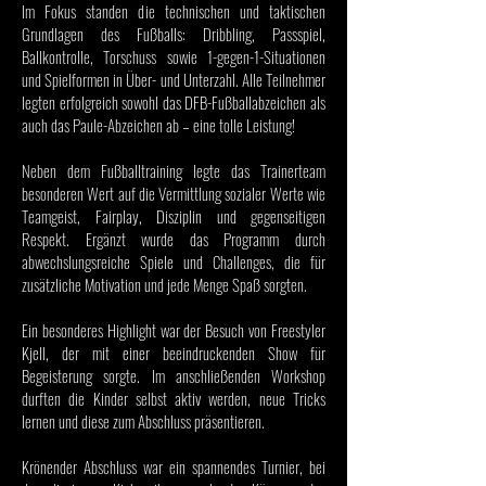
Im Fokus standen die technischen und taktischen
Grundlagen des Fußballs: Dribbling, Passspiel,
Ballkontrolle, Torschuss sowie 1-gegen-1-Situationen
und Spielformen in Über- und Unterzahl. Alle Teilnehmer
legten erfolgreich sowohl das DFB-Fußballabzeichen als
auch das Paule-Abzeichen ab – eine tolle Leistung!
Neben dem Fußballtraining legte das Trainerteam
besonderen Wert auf die Vermittlung sozialer Werte wie
Teamgeist, Fairplay, Disziplin und gegenseitigen
Respekt. Ergänzt wurde das Programm durch
abwechslungsreiche Spiele und Challenges, die für
zusätzliche Motivation und jede Menge Spaß sorgten.
Ein besonderes Highlight war der Besuch von Freestyler
Kjell, der mit einer beeindruckenden Show für
Begeisterung sorgte. Im anschließenden Workshop
durften die Kinder selbst aktiv werden, neue Tricks
lernen und diese zum Abschluss präsentieren.
Krönender Abschluss war ein spannendes Turnier, bei