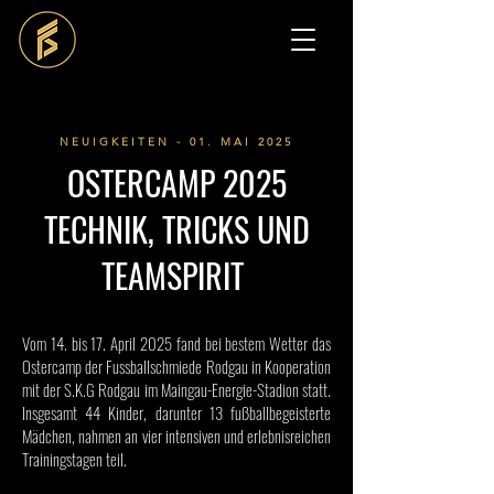
NEUIGKEITEN - 01. MAI 2025
OSTERCAMP 2025
TECHNIK, TRICKS UND
TEAMSPIRIT
Vom 14. bis 17. April 2025 fand bei bestem Wetter das
Ostercamp der Fussballschmiede Rodgau in Kooperation
mit der S.K.G Rodgau im Maingau-Energie-Stadion statt.
Insgesamt 44 Kinder, darunter 13 fußballbegeisterte
Mädchen, nahmen an vier intensiven und erlebnisreichen
Trainingstagen teil.