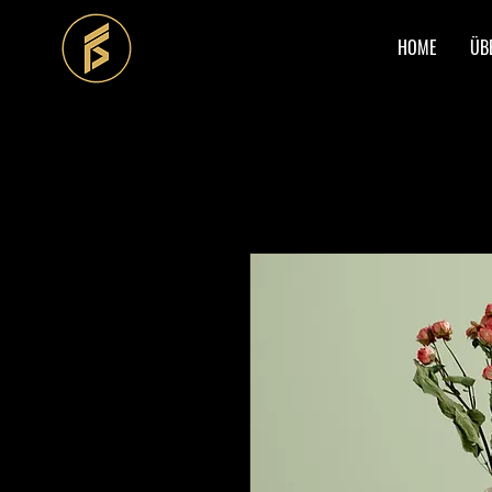
HOME
ÜB