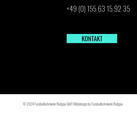
+49 (0)
155
63
15
92
35
KONTAKT
© 2024 Fussballschmiede Rodgau GbR I Webdesign by Fussballschmiede Rodgau