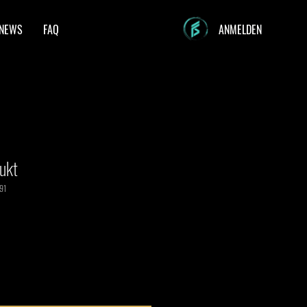
NEWS
FAQ
ANMELDEN
dukt
91